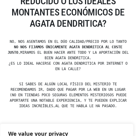
REDUCIDO O LOS IDEALES
MONTANTES ECONÓMICOS DE
AGATA DENDRITICA?
NO, NOS ASENTAMOS EN EL DÚO CALIDAD/PRECIO POR LO TANTO
NO NOS FIJAMOS ÚNICAMENTE AGATA DENDRITICA AL COSTE
JUSTO
,MIRAMOS EL BUEN HACER ANTE TODO Y LA APORTACIÓN DEL
BIEN AGATA DENDRITICA.
¿ES LO IDEAL HACERSE CON AGATA DENDRITICA POR INTERNET O
EN LA CALLE?
SI SABES DE ALGÚN LOCAL FÍSICO DEL MISTERIO TE
RECOMENDAMOS IR, DADO QUE PAGAR POR LA WEB EN UN LUGAR
(NO EN TIENDAS POCO SEGURAS ELEMENTOS MISTERIOSOS PUEDE
APORTARTE UNA NOTABLE EXPERIENCIA, Y TE PUEDEN EXPLICAR
IDEAS INCREÍBLES,AL QUE TE HABLA LE HA PASADO.
We value your privacy
Posted
Posted
esdfninj34
23 December, 2019
Agata