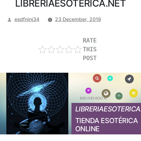
LIBRERIAESOTERICA.NET
Posted
esdfninj34
23 December, 2019
by
RATE
THIS
POST
BIENVENIDO A:
LIBRERIAESOTERICA
TIENDA ESOTÉRICA
ONLINE