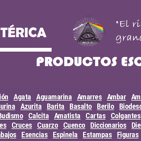
ión
Agata
Aguamarina
Amarres
Ambar
Am
urina
Azurita
Barita
Basalto
Berilo
Biodesc
Budismo
Calcita
Amatista
Cartas
Colgantes
les
Cruces
Cuarzo
Cuenco
Diccionarios
Di
abajos
Esencias
Espinela
Estampas
Figuras