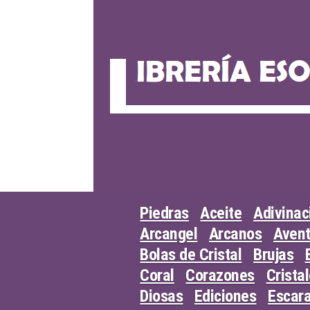
Skip
to
content
Piedras
Aceite
Adivinac
Arcangel
Arcanos
Avent
Bolas de Cristal
Brujas
Coral
Corazones
Crista
Diosas
Ediciones
Escar