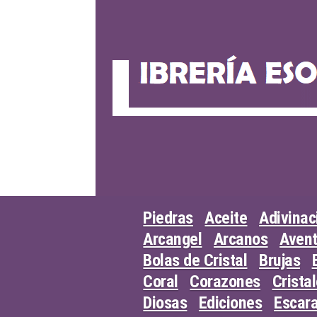
Skip
to
content
Piedras
Aceite
Adivinac
Arcangel
Arcanos
Avent
Bolas de Cristal
Brujas
Coral
Corazones
Crista
Diosas
Ediciones
Escar