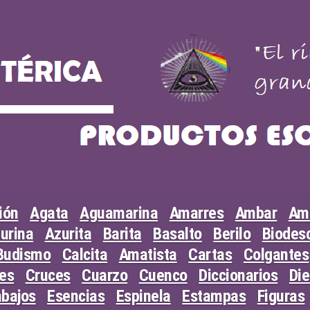
ión
Agata
Aguamarina
Amarres
Ambar
Am
urina
Azurita
Barita
Basalto
Berilo
Biodesc
Budismo
Calcita
Amatista
Cartas
Colgantes
les
Cruces
Cuarzo
Cuenco
Diccionarios
Di
abajos
Esencias
Espinela
Estampas
Figuras