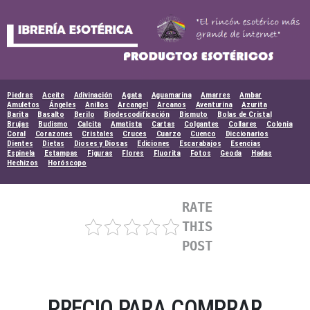
Skip
to
content
Piedras
Aceite
Adivinación
Agata
Aguamarina
Amarres
Ambar
Amuletos
Ángeles
Anillos
Arcangel
Arcanos
Aventurina
Azurita
Barita
Basalto
Berilo
Biodescodificación
Bismuto
Bolas de Cristal
Brujas
Budismo
Calcita
Amatista
Cartas
Colgantes
Collares
Colonia
Coral
Corazones
Cristales
Cruces
Cuarzo
Cuenco
Diccionarios
Dientes
Dietas
Dioses y Diosas
Ediciones
Escarabajos
Esencias
Espinela
Estampas
Figuras
Flores
Fluorita
Fotos
Geoda
Hadas
Hechizos
Horóscopo
RATE
THIS
POST
PRECIO PARA COMPRAR