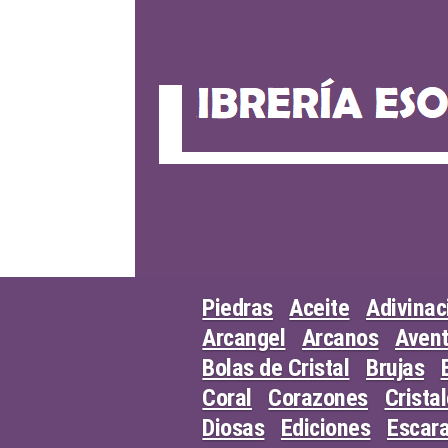
Skip
to
content
Piedras
Aceite
Adivinac
Arcangel
Arcanos
Avent
Bolas de Cristal
Brujas
Coral
Corazones
Crista
Diosas
Ediciones
Escar