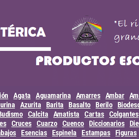
ión
Agata
Aguamarina
Amarres
Ambar
Am
urina
Azurita
Barita
Basalto
Berilo
Biodesc
Budismo
Calcita
Amatista
Cartas
Colgantes
les
Cruces
Cuarzo
Cuenco
Diccionarios
Di
abajos
Esencias
Espinela
Estampas
Figuras