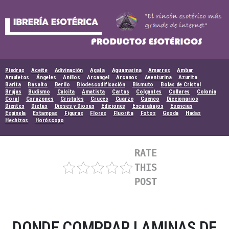
Skip
to
content
Piedras
Aceite
Adivinación
Agata
Aguamarina
Amarres
Ambar
Amuletos
Ángeles
Anillos
Arcangel
Arcanos
Aventurina
Azurita
Barita
Basalto
Berilo
Biodescodificación
Bismuto
Bolas de Cristal
Brujas
Budismo
Calcita
Amatista
Cartas
Colgantes
Collares
Colonia
Coral
Corazones
Cristales
Cruces
Cuarzo
Cuenco
Diccionarios
Dientes
Dietas
Dioses y Diosas
Ediciones
Escarabajos
Esencias
Espinela
Estampas
Figuras
Flores
Fluorita
Fotos
Geoda
Hadas
Hechizos
Horóscopo
RATE
THIS
POST
DONDE COMPRAR LAMINAS DE