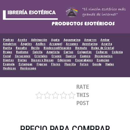
Skip
to
content
Piedras
Aceite
Adivinación
Agata
Aguamarina
Amarres
Ambar
Amuletos
Ángeles
Anillos
Arcangel
Arcanos
Aventurina
Azurita
Barita
Basalto
Berilo
Biodescodificación
Bismuto
Bolas de Cristal
Brujas
Budismo
Calcita
Amatista
Cartas
Colgantes
Collares
Colonia
Coral
Corazones
Cristales
Cruces
Cuarzo
Cuenco
Diccionarios
Dientes
Dietas
Dioses y Diosas
Ediciones
Escarabajos
Esencias
Espinela
Estampas
Figuras
Flores
Fluorita
Fotos
Geoda
Hadas
Hechizos
Horóscopo
RATE
THIS
POST
PRECIO PARA COMPRAR