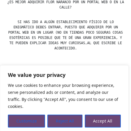
¿ES MEJOR ADQUIRIR FLOR NARANJO POR UN PORTAL WEB O EN LA
CALLE?
SI HAS IDO A ALGÚN ESTABLECIMIENTO FÍSICO DE LO
ENIGMÁTICO DEBES ENTRAR, PUESTO QUE ADQUIRIR POR UN
PORTAL WEB EN UN LUGAR (NO EN TIENDAS POCO SEGURAS COSAS
ESOTÉRICAS ES POSIBLE QUE TE DÉ UNA GRAN EXPERIENCIA, Y
TE PUEDEN EXPLICAR IDEAS MUY CURIOSAS,AL QUE ESCRIBE LE
ACONTECIDO.
We value your privacy
Posted
Posted
esdfninj34
23 December, 2019
Flores
by
in
We use cookies to enhance your browsing experience,
serve personalized ads or content, and analyze our
traffic. By clicking "Accept All", you consent to our use of
Tienda Esotérica Online – Librería Esotérica
,
Proudly
cookies.
powered by WordPress.
Política de Privacidad
Privacidad
Aviso Legal
Cookies Web
Customize
Reject All
Accept All