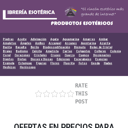
Skip
to
content
Piedras
Aceite
Adivinación
Agata
Aguamarina
Amarres
Ambar
Amuletos
Ángeles
Anillos
Arcangel
Arcanos
Aventurina
Azurita
Barita
Basalto
Berilo
Biodescodificación
Bismuto
Bolas de Cristal
Brujas
Budismo
Calcita
Amatista
Cartas
Colgantes
Collares
Colonia
Coral
Corazones
Cristales
Cruces
Cuarzo
Cuenco
Diccionarios
Dientes
Dietas
Dioses y Diosas
Ediciones
Escarabajos
Esencias
Espinela
Estampas
Figuras
Flores
Fluorita
Fotos
Geoda
Hadas
Hechizos
Horóscopo
RATE
THIS
POST
OFERTAS EN PRECIOS PARA