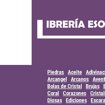
Skip
to
content
Piedras
Aceite
Adivinac
Arcangel
Arcanos
Avent
Bolas de Cristal
Brujas
Coral
Corazones
Crista
Diosas
Ediciones
Escar