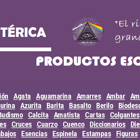
ión
Agata
Aguamarina
Amarres
Ambar
Am
urina
Azurita
Barita
Basalto
Berilo
Biodesc
Budismo
Calcita
Amatista
Cartas
Colgantes
les
Cruces
Cuarzo
Cuenco
Diccionarios
Di
abajos
Esencias
Espinela
Estampas
Figuras