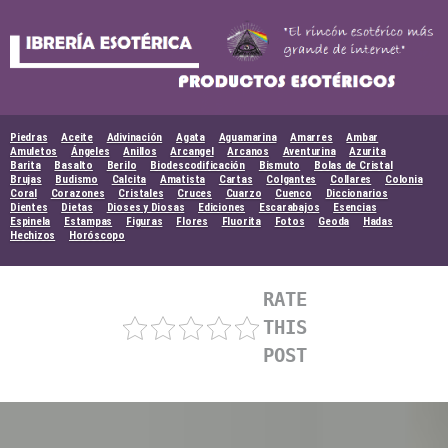
Skip
to
content
Piedras
Aceite
Adivinación
Agata
Aguamarina
Amarres
Ambar
Amuletos
Ángeles
Anillos
Arcangel
Arcanos
Aventurina
Azurita
Barita
Basalto
Berilo
Biodescodificación
Bismuto
Bolas de Cristal
Brujas
Budismo
Calcita
Amatista
Cartas
Colgantes
Collares
Colonia
Coral
Corazones
Cristales
Cruces
Cuarzo
Cuenco
Diccionarios
Dientes
Dietas
Dioses y Diosas
Ediciones
Escarabajos
Esencias
Espinela
Estampas
Figuras
Flores
Fluorita
Fotos
Geoda
Hadas
Hechizos
Horóscopo
RATE
THIS
POST