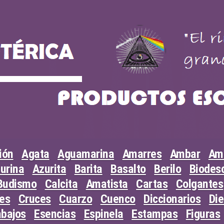
ión
Agata
Aguamarina
Amarres
Ambar
Am
urina
Azurita
Barita
Basalto
Berilo
Biodesc
Budismo
Calcita
Amatista
Cartas
Colgantes
les
Cruces
Cuarzo
Cuenco
Diccionarios
Di
abajos
Esencias
Espinela
Estampas
Figuras