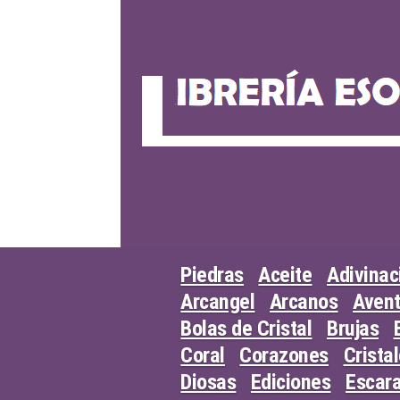
Skip
to
content
Piedras
Aceite
Adivinac
Arcangel
Arcanos
Avent
Bolas de Cristal
Brujas
Coral
Corazones
Crista
Diosas
Ediciones
Escar