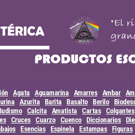
ión
Agata
Aguamarina
Amarres
Ambar
Am
urina
Azurita
Barita
Basalto
Berilo
Biodesc
Budismo
Calcita
Amatista
Cartas
Colgantes
les
Cruces
Cuarzo
Cuenco
Diccionarios
Di
abajos
Esencias
Espinela
Estampas
Figuras