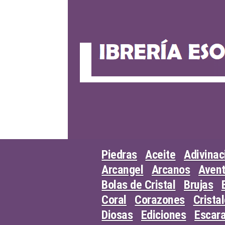
Skip
to
content
Piedras
Aceite
Adivinac
Arcangel
Arcanos
Avent
Bolas de Cristal
Brujas
Coral
Corazones
Crista
Diosas
Ediciones
Escar