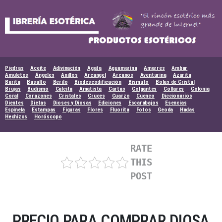
Skip
to
content
Piedras
Aceite
Adivinación
Agata
Aguamarina
Amarres
Ambar
Amuletos
Ángeles
Anillos
Arcangel
Arcanos
Aventurina
Azurita
Barita
Basalto
Berilo
Biodescodificación
Bismuto
Bolas de Cristal
Brujas
Budismo
Calcita
Amatista
Cartas
Colgantes
Collares
Colonia
Coral
Corazones
Cristales
Cruces
Cuarzo
Cuenco
Diccionarios
Dientes
Dietas
Dioses y Diosas
Ediciones
Escarabajos
Esencias
Espinela
Estampas
Figuras
Flores
Fluorita
Fotos
Geoda
Hadas
Hechizos
Horóscopo
RATE
THIS
POST
PRECIO PARA COMPRAR DIOSA