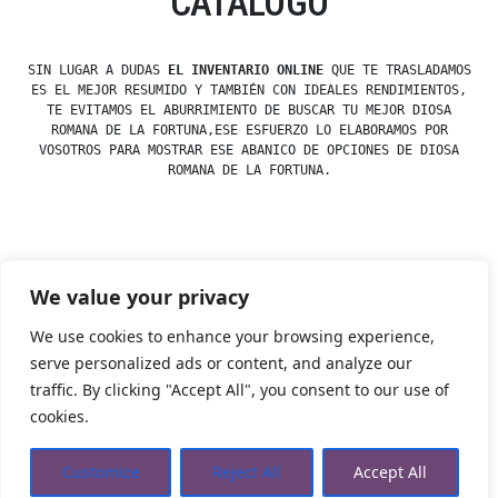
CATÁLOGO
SIN LUGAR A DUDAS
EL INVENTARIO ONLINE
QUE TE TRASLADAMOS
ES EL MEJOR RESUMIDO Y TAMBIÉN CON IDEALES RENDIMIENTOS,
TE EVITAMOS EL ABURRIMIENTO DE BUSCAR TU MEJOR DIOSA
ROMANA DE LA FORTUNA,ESE ESFUERZO LO ELABORAMOS POR
VOSOTROS PARA MOSTRAR ESE ABANICO DE OPCIONES DE DIOSA
ROMANA DE LA FORTUNA.
Posted
esdfninj34
23 December, 2019
We value your privacy
by
Posted
Dioses y Diosas
in
We use cookies to enhance your browsing experience,
serve personalized ads or content, and analyze our
traffic. By clicking "Accept All", you consent to our use of
Tienda Esotérica Online – Librería Esotérica
,
Proudly
cookies.
powered by WordPress.
Política de Privacidad
Privacidad
Aviso Legal
Cookies Web
Customize
Reject All
Accept All