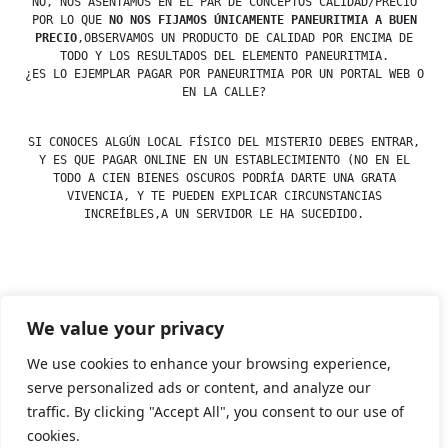
NO, NOS ASENTAMOS EN EL PAR DE CONCEPTOS CALIDAD/PRECIO
POR LO QUE
NO NOS FIJAMOS ÚNICAMENTE PANEURITMIA A BUEN
PRECIO
,OBSERVAMOS UN PRODUCTO DE CALIDAD POR ENCIMA DE
TODO Y LOS RESULTADOS DEL ELEMENTO PANEURITMIA.
¿ES LO EJEMPLAR PAGAR POR PANEURITMIA POR UN PORTAL WEB O
EN LA CALLE?
SI CONOCES ALGÚN LOCAL FÍSICO DEL MISTERIO DEBES ENTRAR,
Y ES QUE PAGAR ONLINE EN UN ESTABLECIMIENTO (NO EN EL
TODO A CIEN BIENES OSCUROS PODRÍA DARTE UNA GRATA
VIVENCIA, Y TE PUEDEN EXPLICAR CIRCUNSTANCIAS
INCREÍBLES,A UN SERVIDOR LE HA SUCEDIDO.
Posted
esdfninj34
23 December, 2019
We value your privacy
by
Posted
Uncategorized
in
We use cookies to enhance your browsing experience,
serve personalized ads or content, and analyze our
traffic. By clicking "Accept All", you consent to our use of
Tienda Esotérica Online – Librería Esotérica
,
Proudly
cookies.
powered by WordPress.
Política de Privacidad