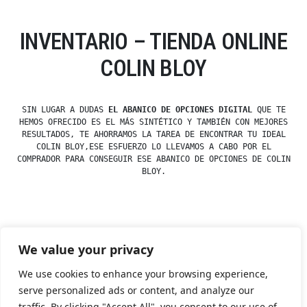
INVENTARIO – TIENDA ONLINE
COLIN BLOY
SIN LUGAR A DUDAS
EL ABANICO DE OPCIONES DIGITAL
QUE TE
HEMOS OFRECIDO ES EL MÁS SINTÉTICO Y TAMBIÉN CON MEJORES
RESULTADOS, TE AHORRAMOS LA TAREA DE ENCONTRAR TU IDEAL
COLIN BLOY,ESE ESFUERZO LO LLEVAMOS A CABO POR EL
COMPRADOR PARA CONSEGUIR ESE ABANICO DE OPCIONES DE COLIN
BLOY.
Posted
esdfninj34
23 December, 2019
We value your privacy
by
Posted
Uncategorized
in
We use cookies to enhance your browsing experience,
serve personalized ads or content, and analyze our
traffic. By clicking "Accept All", you consent to our use of