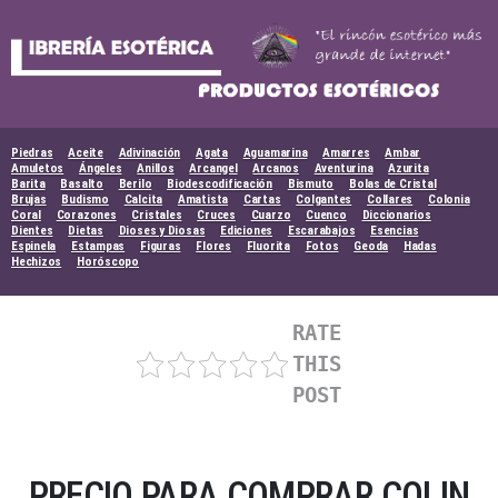
Skip
to
content
Piedras
Aceite
Adivinación
Agata
Aguamarina
Amarres
Ambar
Amuletos
Ángeles
Anillos
Arcangel
Arcanos
Aventurina
Azurita
Barita
Basalto
Berilo
Biodescodificación
Bismuto
Bolas de Cristal
Brujas
Budismo
Calcita
Amatista
Cartas
Colgantes
Collares
Colonia
Coral
Corazones
Cristales
Cruces
Cuarzo
Cuenco
Diccionarios
Dientes
Dietas
Dioses y Diosas
Ediciones
Escarabajos
Esencias
Espinela
Estampas
Figuras
Flores
Fluorita
Fotos
Geoda
Hadas
Hechizos
Horóscopo
RATE
THIS
POST
PRECIO PARA COMPRAR COLIN