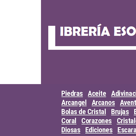
Skip
to
content
Piedras
Aceite
Adivinac
Arcangel
Arcanos
Avent
Bolas de Cristal
Brujas
Coral
Corazones
Crista
Diosas
Ediciones
Escar