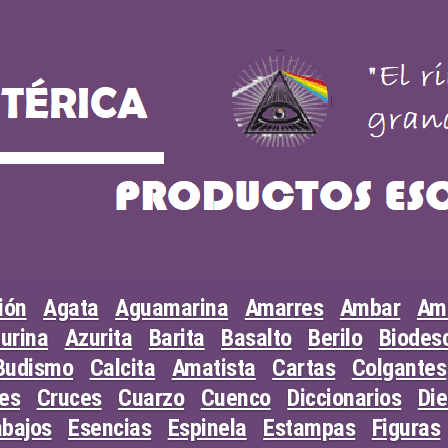
ión
Agata
Aguamarina
Amarres
Ambar
Am
urina
Azurita
Barita
Basalto
Berilo
Biodesc
Budismo
Calcita
Amatista
Cartas
Colgantes
les
Cruces
Cuarzo
Cuenco
Diccionarios
Di
abajos
Esencias
Espinela
Estampas
Figuras