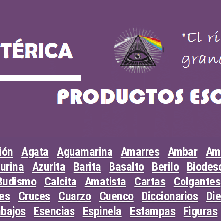
ión
Agata
Aguamarina
Amarres
Ambar
Am
urina
Azurita
Barita
Basalto
Berilo
Biodesc
Budismo
Calcita
Amatista
Cartas
Colgantes
les
Cruces
Cuarzo
Cuenco
Diccionarios
Di
abajos
Esencias
Espinela
Estampas
Figuras