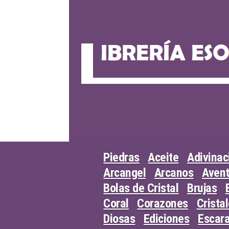
Skip
to
content
Piedras
Aceite
Adivinac
Arcangel
Arcanos
Avent
Bolas de Cristal
Brujas
Coral
Corazones
Crista
Diosas
Ediciones
Escar