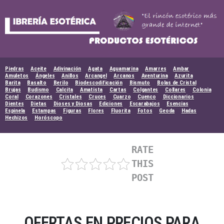
Skip
to
content
Piedras
Aceite
Adivinación
Agata
Aguamarina
Amarres
Ambar
Amuletos
Ángeles
Anillos
Arcangel
Arcanos
Aventurina
Azurita
Barita
Basalto
Berilo
Biodescodificación
Bismuto
Bolas de Cristal
Brujas
Budismo
Calcita
Amatista
Cartas
Colgantes
Collares
Colonia
Coral
Corazones
Cristales
Cruces
Cuarzo
Cuenco
Diccionarios
Dientes
Dietas
Dioses y Diosas
Ediciones
Escarabajos
Esencias
Espinela
Estampas
Figuras
Flores
Fluorita
Fotos
Geoda
Hadas
Hechizos
Horóscopo
RATE
THIS
POST
OFERTAS EN PRECIOS PARA