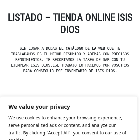
LISTADO – TIENDA ONLINE ISIS
DIOS
SIN LUGAR A DUDAS
EL CATÁLOGO DE LA WEB
QUE TE
TRASLADAMOS ES EL MEJOR RESUMIDO Y ADEMÁS CON PRECISOS
RENDIMIENTOS, TE RECORTAMOS LA TAREA DE DAR CON TU
EJEMPLAR ISIS DIOS,ESE TRABAJO LO HACEMOS POR VOSOTROS
PARA CONSEGUIR ESE INVENTARIO DE ISIS DIOS.
Posted
esdfninj34
23 December, 2019
We value your privacy
by
Posted
Dioses y Diosas
in
We use cookies to enhance your browsing experience,
serve personalized ads or content, and analyze our
traffic. By clicking "Accept All", you consent to our use of
Tienda Esotérica Online – Librería Esotérica
,
Proudly