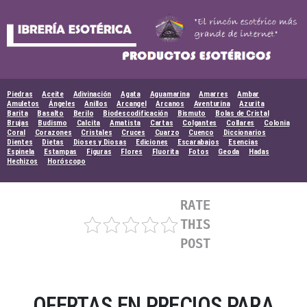
Skip
to
content
Piedras
Aceite
Adivinación
Agata
Aguamarina
Amarres
Ambar
Amuletos
Ángeles
Anillos
Arcangel
Arcanos
Aventurina
Azurita
Barita
Basalto
Berilo
Biodescodificación
Bismuto
Bolas de Cristal
Brujas
Budismo
Calcita
Amatista
Cartas
Colgantes
Collares
Colonia
Coral
Corazones
Cristales
Cruces
Cuarzo
Cuenco
Diccionarios
Dientes
Dietas
Dioses y Diosas
Ediciones
Escarabajos
Esencias
Espinela
Estampas
Figuras
Flores
Fluorita
Fotos
Geoda
Hadas
Hechizos
Horóscopo
RATE
THIS
POST
OFERTAS EN PRECIOS PARA