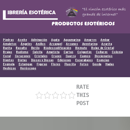
Skip
to
content
Piedras
Aceite
Adivinación
Agata
Aguamarina
Amarres
Ambar
Amuletos
Ángeles
Anillos
Arcangel
Arcanos
Aventurina
Azurita
Barita
Basalto
Berilo
Biodescodificación
Bismuto
Bolas de Cristal
Brujas
Budismo
Calcita
Amatista
Cartas
Colgantes
Collares
Colonia
Coral
Corazones
Cristales
Cruces
Cuarzo
Cuenco
Diccionarios
Dientes
Dietas
Dioses y Diosas
Ediciones
Escarabajos
Esencias
Espinela
Estampas
Figuras
Flores
Fluorita
Fotos
Geoda
Hadas
Hechizos
Horóscopo
RATE
THIS
POST