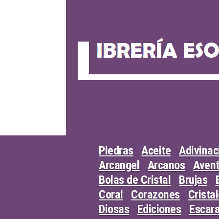
Skip
to
content
Piedras
Aceite
Adivinac
Arcangel
Arcanos
Avent
Bolas de Cristal
Brujas
Coral
Corazones
Crista
Diosas
Ediciones
Escar