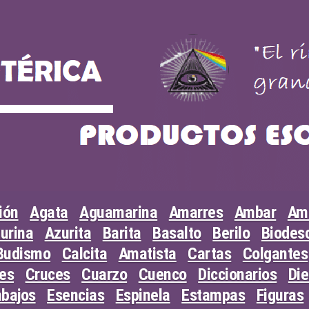
ión
Agata
Aguamarina
Amarres
Ambar
Am
urina
Azurita
Barita
Basalto
Berilo
Biodesc
Budismo
Calcita
Amatista
Cartas
Colgantes
les
Cruces
Cuarzo
Cuenco
Diccionarios
Di
abajos
Esencias
Espinela
Estampas
Figuras