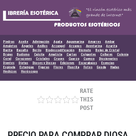
Skip
to
content
Piedras
Aceite
Adivinación
Agata
Aguamarina
Amarres
Ambar
Amuletos
Ángeles
Anillos
Arcangel
Arcanos
Aventurina
Azurita
Barita
Basalto
Berilo
Biodescodificación
Bismuto
Bolas de Cristal
Brujas
Budismo
Calcita
Amatista
Cartas
Colgantes
Collares
Colonia
Coral
Corazones
Cristales
Cruces
Cuarzo
Cuenco
Diccionarios
Dientes
Dietas
Dioses y Diosas
Ediciones
Escarabajos
Esencias
Espinela
Estampas
Figuras
Flores
Fluorita
Fotos
Geoda
Hadas
Hechizos
Horóscopo
RATE
THIS
POST
PRECIO PARA COMPRAR DIOSA