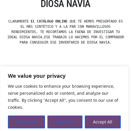
DIOSA NAVIA
CLARAMENTE
EL CATÁLOGO ONLINE
QUE TE HEMOS PRESENTADO ES
EL MÁS SINTÉTICO Y A LA PAR CON MARAVILLOSOS
RENDIMIENTOS, TE RECORTAMOS LA FAENA DE INVESTIGAR TU
IDEAL DIOSA NAVIA,ESE TRABAJO LO HACEMOS POR EL COMPRADOR
PARA CONSEGUIR ESE INVENTARIO DE DIOSA NAVIA.
Posted
esdfninj34
23 December, 2019
We value your privacy
by
Posted
Dioses y Diosas
in
We use cookies to enhance your browsing experience,
serve personalized ads or content, and analyze our
traffic. By clicking "Accept All", you consent to our use of
Tienda Esotérica Online – Librería Esotérica
,
Proudly
cookies.
powered by WordPress.
Política de Privacidad
Privacidad
Aviso Legal
Cookies Web
Customize
Reject All
Accept All