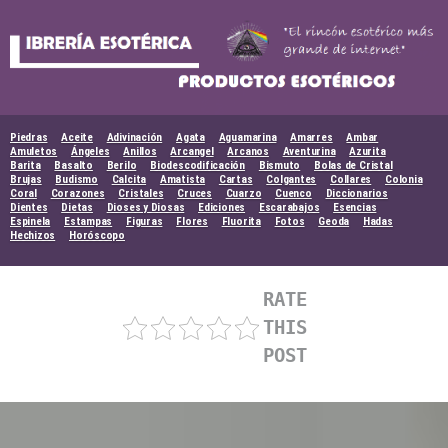
Skip
to
content
Piedras
Aceite
Adivinación
Agata
Aguamarina
Amarres
Ambar
Amuletos
Ángeles
Anillos
Arcangel
Arcanos
Aventurina
Azurita
Barita
Basalto
Berilo
Biodescodificación
Bismuto
Bolas de Cristal
Brujas
Budismo
Calcita
Amatista
Cartas
Colgantes
Collares
Colonia
Coral
Corazones
Cristales
Cruces
Cuarzo
Cuenco
Diccionarios
Dientes
Dietas
Dioses y Diosas
Ediciones
Escarabajos
Esencias
Espinela
Estampas
Figuras
Flores
Fluorita
Fotos
Geoda
Hadas
Hechizos
Horóscopo
RATE
THIS
POST