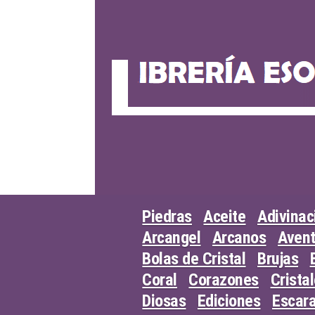
Skip
to
content
Piedras
Aceite
Adivinac
Arcangel
Arcanos
Avent
Bolas de Cristal
Brujas
Coral
Corazones
Crista
Diosas
Ediciones
Escar