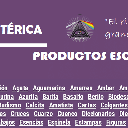
ión
Agata
Aguamarina
Amarres
Ambar
Am
urina
Azurita
Barita
Basalto
Berilo
Biodesc
Budismo
Calcita
Amatista
Cartas
Colgantes
les
Cruces
Cuarzo
Cuenco
Diccionarios
Di
abajos
Esencias
Espinela
Estampas
Figuras