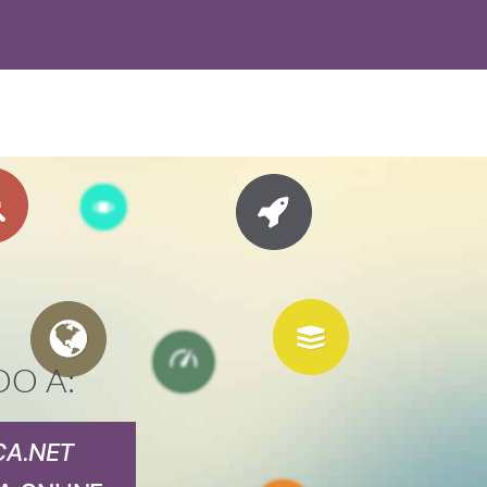
DO A:
CA.NET