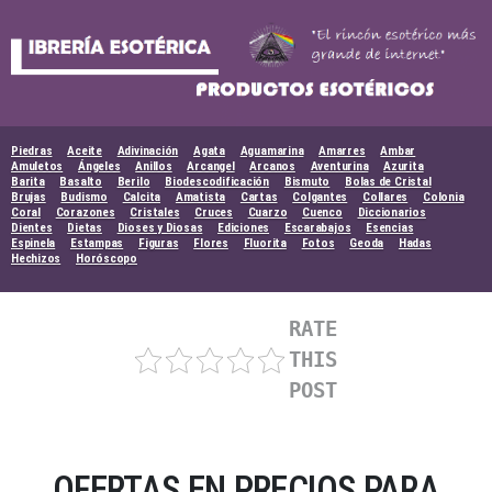
Skip
to
content
Piedras
Aceite
Adivinación
Agata
Aguamarina
Amarres
Ambar
Amuletos
Ángeles
Anillos
Arcangel
Arcanos
Aventurina
Azurita
Barita
Basalto
Berilo
Biodescodificación
Bismuto
Bolas de Cristal
Brujas
Budismo
Calcita
Amatista
Cartas
Colgantes
Collares
Colonia
Coral
Corazones
Cristales
Cruces
Cuarzo
Cuenco
Diccionarios
Dientes
Dietas
Dioses y Diosas
Ediciones
Escarabajos
Esencias
Espinela
Estampas
Figuras
Flores
Fluorita
Fotos
Geoda
Hadas
Hechizos
Horóscopo
RATE
THIS
POST
OFERTAS EN PRECIOS PARA