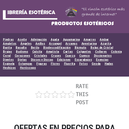
Skip
to
content
Piedras
Aceite
Adivinación
Agata
Aguamarina
Amarres
Ambar
Amuletos
Ángeles
Anillos
Arcangel
Arcanos
Aventurina
Azurita
Barita
Basalto
Berilo
Biodescodificación
Bismuto
Bolas de Cristal
Brujas
Budismo
Calcita
Amatista
Cartas
Colgantes
Collares
Colonia
Coral
Corazones
Cristales
Cruces
Cuarzo
Cuenco
Diccionarios
Dientes
Dietas
Dioses y Diosas
Ediciones
Escarabajos
Esencias
Espinela
Estampas
Figuras
Flores
Fluorita
Fotos
Geoda
Hadas
Hechizos
Horóscopo
RATE
THIS
POST
OFERTAS EN PRECIOS PARA