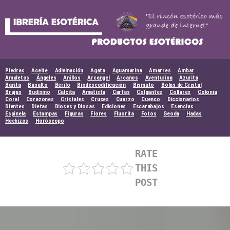
Skip
to
content
Piedras
Aceite
Adivinación
Agata
Aguamarina
Amarres
Ambar
Amuletos
Ángeles
Anillos
Arcangel
Arcanos
Aventurina
Azurita
Barita
Basalto
Berilo
Biodescodificación
Bismuto
Bolas de Cristal
Brujas
Budismo
Calcita
Amatista
Cartas
Colgantes
Collares
Colonia
Coral
Corazones
Cristales
Cruces
Cuarzo
Cuenco
Diccionarios
Dientes
Dietas
Dioses y Diosas
Ediciones
Escarabajos
Esencias
Espinela
Estampas
Figuras
Flores
Fluorita
Fotos
Geoda
Hadas
Hechizos
Horóscopo
RATE
THIS
POST