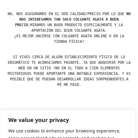
NO, NOS ASEGURAMOS EN EL DÚO CALIDAD/PRECIO POR LO QUE
NO
NOS INTERESAMOS TAN SOLO COLGANTE AGATA A BUEN
PRECIO
,MIRAMOS UN BUEN PRODUCTO ESPECIALMENTE Y LA
APORTACIÓN DEL BIEN COLGANTE AGATA.
¿ES MEJOR HACERSE CON COLGANTE AGATA ONLINE O EN LA
TIENDA FÍSICA?
SI VIVES CERCA DE ALGÚN ESTABLECIMIENTO FÍSICO DE LO
ENIGMÁTICO TE ACONSEJAMOS PASARTE, YA QUE ADQUIRIR POR LA
WEB EN UN SITIO (NO EN EL TODO A CIEN ELEMENTOS
MISTERIOSOS PUEDE APORTARTE UNA NOTABLE EXPERIENCIA, Y ES
POSIBLE QUE DE PUEDAN DESARROLLAR IDEAS SORPRENDENTES,A
MÍ ME PASÓ.
Posted
esdfninj34
23 December, 2019
We value your privacy
by
Posted
Agata
,
Colgantes
in
We use cookies to enhance your browsing experience,