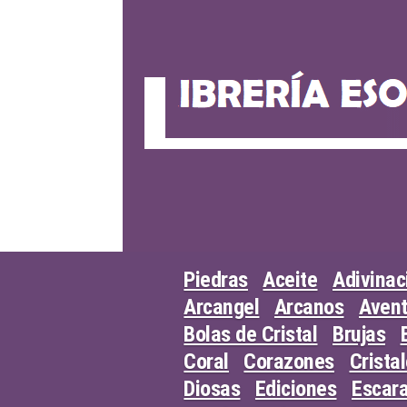
Skip
to
content
Piedras
Aceite
Adivinac
Arcangel
Arcanos
Avent
Bolas de Cristal
Brujas
Coral
Corazones
Crista
Diosas
Ediciones
Escar