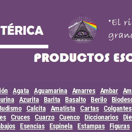
ión
Agata
Aguamarina
Amarres
Ambar
Am
urina
Azurita
Barita
Basalto
Berilo
Biodesc
Budismo
Calcita
Amatista
Cartas
Colgantes
les
Cruces
Cuarzo
Cuenco
Diccionarios
Di
abajos
Esencias
Espinela
Estampas
Figuras