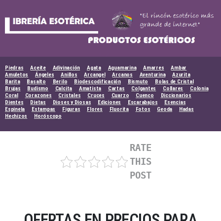
Skip
to
content
Piedras
Aceite
Adivinación
Agata
Aguamarina
Amarres
Ambar
Amuletos
Ángeles
Anillos
Arcangel
Arcanos
Aventurina
Azurita
Barita
Basalto
Berilo
Biodescodificación
Bismuto
Bolas de Cristal
Brujas
Budismo
Calcita
Amatista
Cartas
Colgantes
Collares
Colonia
Coral
Corazones
Cristales
Cruces
Cuarzo
Cuenco
Diccionarios
Dientes
Dietas
Dioses y Diosas
Ediciones
Escarabajos
Esencias
Espinela
Estampas
Figuras
Flores
Fluorita
Fotos
Geoda
Hadas
Hechizos
Horóscopo
RATE
THIS
POST
OFERTAS EN PRECIOS PARA