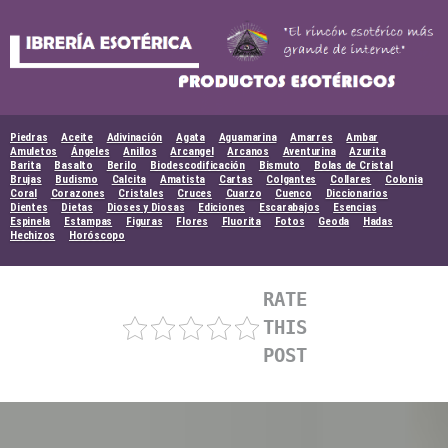
Skip
to
content
Piedras
Aceite
Adivinación
Agata
Aguamarina
Amarres
Ambar
Amuletos
Ángeles
Anillos
Arcangel
Arcanos
Aventurina
Azurita
Barita
Basalto
Berilo
Biodescodificación
Bismuto
Bolas de Cristal
Brujas
Budismo
Calcita
Amatista
Cartas
Colgantes
Collares
Colonia
Coral
Corazones
Cristales
Cruces
Cuarzo
Cuenco
Diccionarios
Dientes
Dietas
Dioses y Diosas
Ediciones
Escarabajos
Esencias
Espinela
Estampas
Figuras
Flores
Fluorita
Fotos
Geoda
Hadas
Hechizos
Horóscopo
RATE
THIS
POST