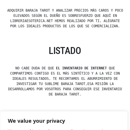
ADQUIRIR BARAJA TAROT Y ANALIZAR PRECIOS MÁS CAROS Y POCO
ELEVADOS SEGÚN EL DUEÑO ES SOBRESFUERZO QUE AQUÍ EN
LIBRERIAESOTERICA.NET HEMOS REALIZADO POR TI, ALÉGRATE
POR LOS IDEALES PRODUCTOS DE LOS QUE SE COMERCIALIZAN.
LISTADO
NO CABE DUDA DE QUE
EL INVENTARIO DE INTERNET
QUE
COMPARTIMOS CONTIGO ES EL MÁS SINTÉTICO Y A LA VEZ CON
IDEALES RESULTADOS, TE RECORTAMOS EL ABURRIMIENTO DE
INVESTIGAR TU SUBLIME BARAJA TAROT,ESA MISIÓN LA
DESARROLLAMOS POR VOSOTROS PARA CONSEGUIR ESE INVENTARIO
DE BARAJA TAROT.
We value your privacy
Posted
Posted
esdfninj34
23 December, 2019
Tarot
by
in