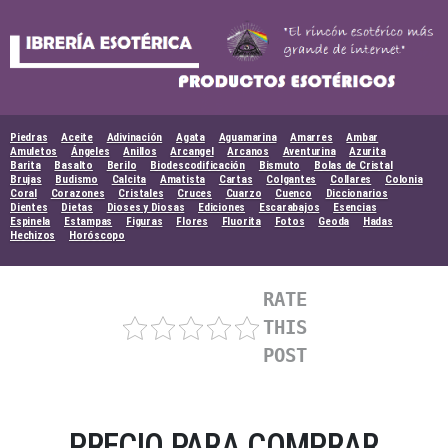
Skip
to
content
Piedras
Aceite
Adivinación
Agata
Aguamarina
Amarres
Ambar
Amuletos
Ángeles
Anillos
Arcangel
Arcanos
Aventurina
Azurita
Barita
Basalto
Berilo
Biodescodificación
Bismuto
Bolas de Cristal
Brujas
Budismo
Calcita
Amatista
Cartas
Colgantes
Collares
Colonia
Coral
Corazones
Cristales
Cruces
Cuarzo
Cuenco
Diccionarios
Dientes
Dietas
Dioses y Diosas
Ediciones
Escarabajos
Esencias
Espinela
Estampas
Figuras
Flores
Fluorita
Fotos
Geoda
Hadas
Hechizos
Horóscopo
RATE
THIS
POST
PRECIO PARA COMPRAR