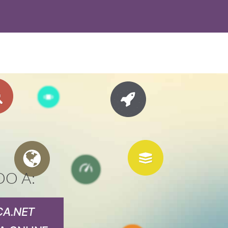
DO A:
CA.NET