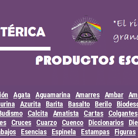
ión
Agata
Aguamarina
Amarres
Ambar
Am
urina
Azurita
Barita
Basalto
Berilo
Biodesc
Budismo
Calcita
Amatista
Cartas
Colgantes
les
Cruces
Cuarzo
Cuenco
Diccionarios
Di
abajos
Esencias
Espinela
Estampas
Figuras