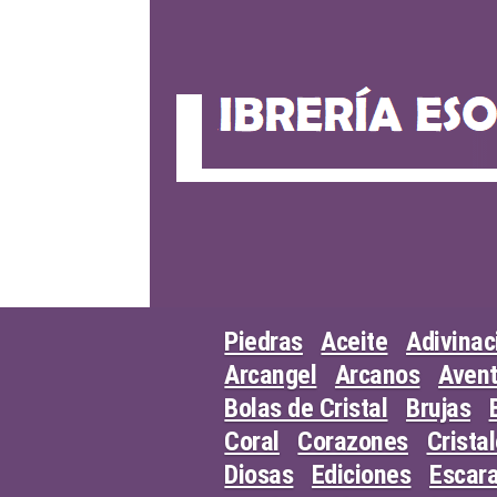
Skip
to
content
Piedras
Aceite
Adivinac
Arcangel
Arcanos
Avent
Bolas de Cristal
Brujas
Coral
Corazones
Crista
Diosas
Ediciones
Escar