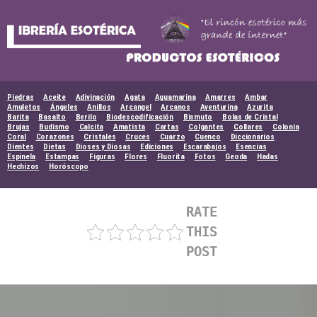
Skip
to
content
Piedras
Aceite
Adivinación
Agata
Aguamarina
Amarres
Ambar
Amuletos
Ángeles
Anillos
Arcangel
Arcanos
Aventurina
Azurita
Barita
Basalto
Berilo
Biodescodificación
Bismuto
Bolas de Cristal
Brujas
Budismo
Calcita
Amatista
Cartas
Colgantes
Collares
Colonia
Coral
Corazones
Cristales
Cruces
Cuarzo
Cuenco
Diccionarios
Dientes
Dietas
Dioses y Diosas
Ediciones
Escarabajos
Esencias
Espinela
Estampas
Figuras
Flores
Fluorita
Fotos
Geoda
Hadas
Hechizos
Horóscopo
RATE
THIS
POST