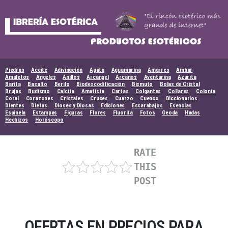
Skip
to
content
Piedras
Aceite
Adivinación
Agata
Aguamarina
Amarres
Ambar
Amuletos
Ángeles
Anillos
Arcangel
Arcanos
Aventurina
Azurita
Barita
Basalto
Berilo
Biodescodificación
Bismuto
Bolas de Cristal
Brujas
Budismo
Calcita
Amatista
Cartas
Colgantes
Collares
Colonia
Coral
Corazones
Cristales
Cruces
Cuarzo
Cuenco
Diccionarios
Dientes
Dietas
Dioses y Diosas
Ediciones
Escarabajos
Esencias
Espinela
Estampas
Figuras
Flores
Fluorita
Fotos
Geoda
Hadas
Hechizos
Horóscopo
RATE
THIS
POST
OFERTAS EN PRECIOS PARA