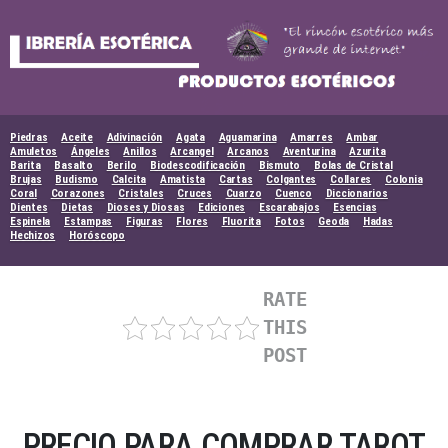
Skip
to
content
Piedras
Aceite
Adivinación
Agata
Aguamarina
Amarres
Ambar
Amuletos
Ángeles
Anillos
Arcangel
Arcanos
Aventurina
Azurita
Barita
Basalto
Berilo
Biodescodificación
Bismuto
Bolas de Cristal
Brujas
Budismo
Calcita
Amatista
Cartas
Colgantes
Collares
Colonia
Coral
Corazones
Cristales
Cruces
Cuarzo
Cuenco
Diccionarios
Dientes
Dietas
Dioses y Diosas
Ediciones
Escarabajos
Esencias
Espinela
Estampas
Figuras
Flores
Fluorita
Fotos
Geoda
Hadas
Hechizos
Horóscopo
RATE
THIS
POST
PRECIO PARA COMPRAR TAROT