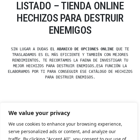
LISTADO – TIENDA ONLINE
HECHIZOS PARA DESTRUIR
ENEMIGOS
SIN LUGAR A DUDAS
EL ABANICO DE OPCIONES ONLINE
QUE TE
TRASLADAMOS ES EL MÁS EFICIENTE Y TAMBIÉN CON MEJORES
RENDIMIENTOS, TE RECORTAMOS LA FAENA DE INVESTIGAR TU
MEJOR HECHIZOS PARA DESTRUIR ENEMIGOS,ESA FUNCIÓN LA
ELABORAMOS POR TI PARA CONSEGUIR ESE CATÁLOGO DE HECHIZOS
PARA DESTRUIR ENEMIGOS.
Posted
esdfninj34
23 December, 2019
We value your privacy
by
Posted
Hechizos
in
We use cookies to enhance your browsing experience,
serve personalized ads or content, and analyze our
traffic. By clicking "Accept All", you consent to our use of