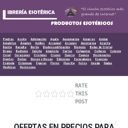
Skip
to
content
Piedras
Aceite
Adivinación
Agata
Aguamarina
Amarres
Ambar
Amuletos
Ángeles
Anillos
Arcangel
Arcanos
Aventurina
Azurita
Barita
Basalto
Berilo
Biodescodificación
Bismuto
Bolas de Cristal
Brujas
Budismo
Calcita
Amatista
Cartas
Colgantes
Collares
Colonia
Coral
Corazones
Cristales
Cruces
Cuarzo
Cuenco
Diccionarios
Dientes
Dietas
Dioses y Diosas
Ediciones
Escarabajos
Esencias
Espinela
Estampas
Figuras
Flores
Fluorita
Fotos
Geoda
Hadas
Hechizos
Horóscopo
RATE
THIS
POST
OFERTAS EN PRECIOS PARA