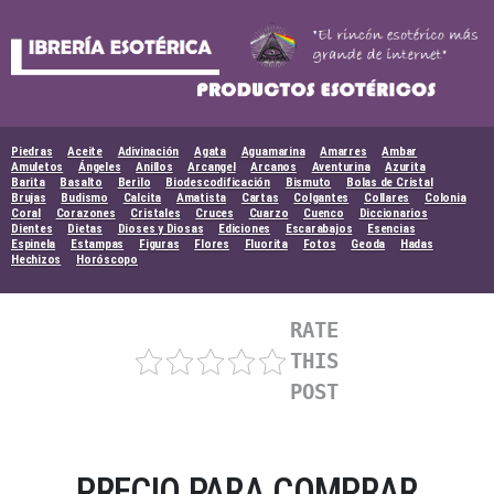
Skip
to
content
Piedras
Aceite
Adivinación
Agata
Aguamarina
Amarres
Ambar
Amuletos
Ángeles
Anillos
Arcangel
Arcanos
Aventurina
Azurita
Barita
Basalto
Berilo
Biodescodificación
Bismuto
Bolas de Cristal
Brujas
Budismo
Calcita
Amatista
Cartas
Colgantes
Collares
Colonia
Coral
Corazones
Cristales
Cruces
Cuarzo
Cuenco
Diccionarios
Dientes
Dietas
Dioses y Diosas
Ediciones
Escarabajos
Esencias
Espinela
Estampas
Figuras
Flores
Fluorita
Fotos
Geoda
Hadas
Hechizos
Horóscopo
RATE
THIS
POST
PRECIO PARA COMPRAR