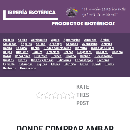
Skip
to
content
Piedras
Aceite
Adivinación
Agata
Aguamarina
Amarres
Ambar
Amuletos
Ángeles
Anillos
Arcangel
Arcanos
Aventurina
Azurita
Barita
Basalto
Berilo
Biodescodificación
Bismuto
Bolas de Cristal
Brujas
Budismo
Calcita
Amatista
Cartas
Colgantes
Collares
Colonia
Coral
Corazones
Cristales
Cruces
Cuarzo
Cuenco
Diccionarios
Dientes
Dietas
Dioses y Diosas
Ediciones
Escarabajos
Esencias
Espinela
Estampas
Figuras
Flores
Fluorita
Fotos
Geoda
Hadas
Hechizos
Horóscopo
RATE
THIS
POST
DONDE COMPRAR AMBAR