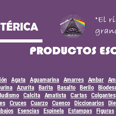
ión
Agata
Aguamarina
Amarres
Ambar
Am
urina
Azurita
Barita
Basalto
Berilo
Biodesc
Budismo
Calcita
Amatista
Cartas
Colgantes
les
Cruces
Cuarzo
Cuenco
Diccionarios
Di
abajos
Esencias
Espinela
Estampas
Figuras