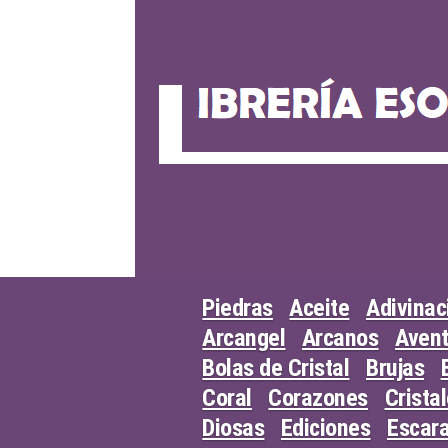
Skip
to
content
Piedras
Aceite
Adivinac
Arcangel
Arcanos
Avent
Bolas de Cristal
Brujas
Coral
Corazones
Crista
Diosas
Ediciones
Escar