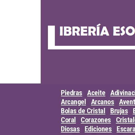
Skip
to
content
Piedras
Aceite
Adivinac
Arcangel
Arcanos
Avent
Bolas de Cristal
Brujas
Coral
Corazones
Crista
Diosas
Ediciones
Escar