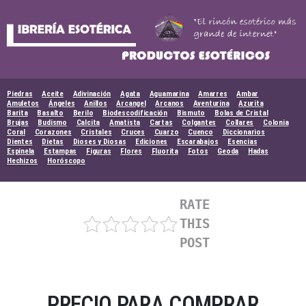
Skip
to
content
Piedras
Aceite
Adivinación
Agata
Aguamarina
Amarres
Ambar
Amuletos
Ángeles
Anillos
Arcangel
Arcanos
Aventurina
Azurita
Barita
Basalto
Berilo
Biodescodificación
Bismuto
Bolas de Cristal
Brujas
Budismo
Calcita
Amatista
Cartas
Colgantes
Collares
Colonia
Coral
Corazones
Cristales
Cruces
Cuarzo
Cuenco
Diccionarios
Dientes
Dietas
Dioses y Diosas
Ediciones
Escarabajos
Esencias
Espinela
Estampas
Figuras
Flores
Fluorita
Fotos
Geoda
Hadas
Hechizos
Horóscopo
RATE
THIS
POST
PRECIO PARA COMPRAR