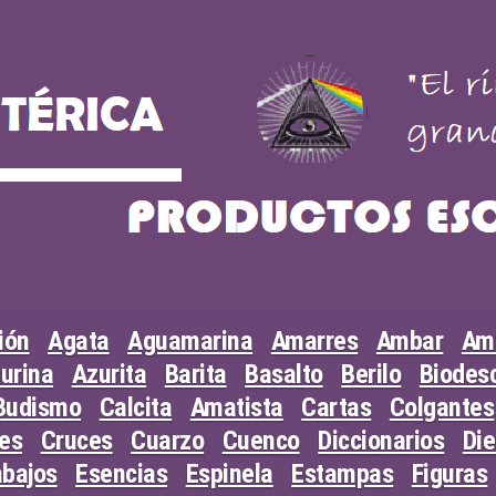
ión
Agata
Aguamarina
Amarres
Ambar
Am
urina
Azurita
Barita
Basalto
Berilo
Biodesc
Budismo
Calcita
Amatista
Cartas
Colgantes
les
Cruces
Cuarzo
Cuenco
Diccionarios
Di
abajos
Esencias
Espinela
Estampas
Figuras