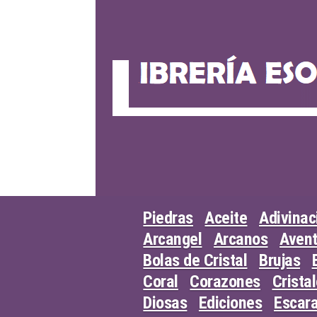
Skip
to
content
Piedras
Aceite
Adivinac
Arcangel
Arcanos
Avent
Bolas de Cristal
Brujas
Coral
Corazones
Crista
Diosas
Ediciones
Escar