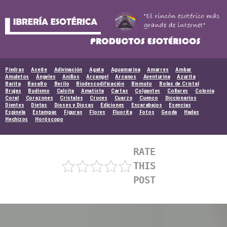
Skip
to
content
Piedras
Aceite
Adivinación
Agata
Aguamarina
Amarres
Ambar
Amuletos
Ángeles
Anillos
Arcangel
Arcanos
Aventurina
Azurita
Barita
Basalto
Berilo
Biodescodificación
Bismuto
Bolas de Cristal
Brujas
Budismo
Calcita
Amatista
Cartas
Colgantes
Collares
Colonia
Coral
Corazones
Cristales
Cruces
Cuarzo
Cuenco
Diccionarios
Dientes
Dietas
Dioses y Diosas
Ediciones
Escarabajos
Esencias
Espinela
Estampas
Figuras
Flores
Fluorita
Fotos
Geoda
Hadas
Hechizos
Horóscopo
RATE
THIS
POST