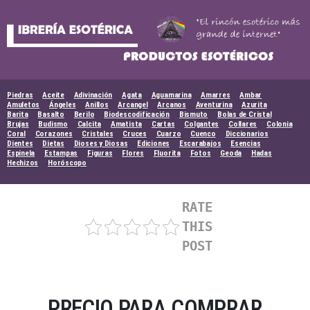
Skip
to
content
Piedras
Aceite
Adivinación
Agata
Aguamarina
Amarres
Ambar
Amuletos
Ángeles
Anillos
Arcangel
Arcanos
Aventurina
Azurita
Barita
Basalto
Berilo
Biodescodificación
Bismuto
Bolas de Cristal
Brujas
Budismo
Calcita
Amatista
Cartas
Colgantes
Collares
Colonia
Coral
Corazones
Cristales
Cruces
Cuarzo
Cuenco
Diccionarios
Dientes
Dietas
Dioses y Diosas
Ediciones
Escarabajos
Esencias
Espinela
Estampas
Figuras
Flores
Fluorita
Fotos
Geoda
Hadas
Hechizos
Horóscopo
RATE
THIS
POST
PRECIO PARA COMPRAR