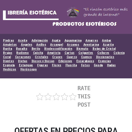
Skip
to
content
Piedras
Aceite
Adivinación
Agata
Aguamarina
Amarres
Ambar
Amuletos
Ángeles
Anillos
Arcangel
Arcanos
Aventurina
Azurita
Barita
Basalto
Berilo
Biodescodificación
Bismuto
Bolas de Cristal
Brujas
Budismo
Calcita
Amatista
Cartas
Colgantes
Collares
Colonia
Coral
Corazones
Cristales
Cruces
Cuarzo
Cuenco
Diccionarios
Dientes
Dietas
Dioses y Diosas
Ediciones
Escarabajos
Esencias
Espinela
Estampas
Figuras
Flores
Fluorita
Fotos
Geoda
Hadas
Hechizos
Horóscopo
RATE
THIS
POST
OFERTAS EN PRECIOS PARA