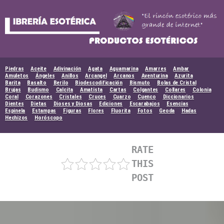
Skip
to
content
Piedras
Aceite
Adivinación
Agata
Aguamarina
Amarres
Ambar
Amuletos
Ángeles
Anillos
Arcangel
Arcanos
Aventurina
Azurita
Barita
Basalto
Berilo
Biodescodificación
Bismuto
Bolas de Cristal
Brujas
Budismo
Calcita
Amatista
Cartas
Colgantes
Collares
Colonia
Coral
Corazones
Cristales
Cruces
Cuarzo
Cuenco
Diccionarios
Dientes
Dietas
Dioses y Diosas
Ediciones
Escarabajos
Esencias
Espinela
Estampas
Figuras
Flores
Fluorita
Fotos
Geoda
Hadas
Hechizos
Horóscopo
RATE
THIS
POST