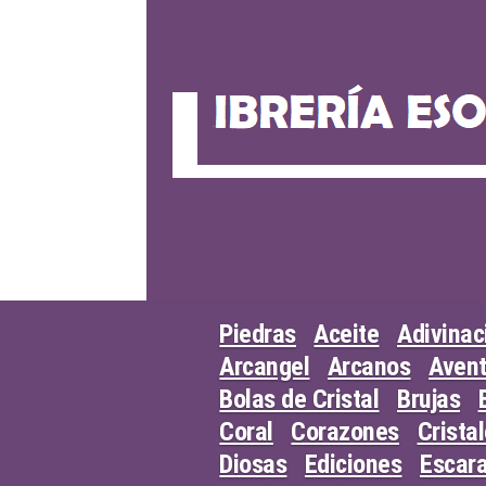
Skip
to
content
Piedras
Aceite
Adivinac
Arcangel
Arcanos
Avent
Bolas de Cristal
Brujas
Coral
Corazones
Crista
Diosas
Ediciones
Escar