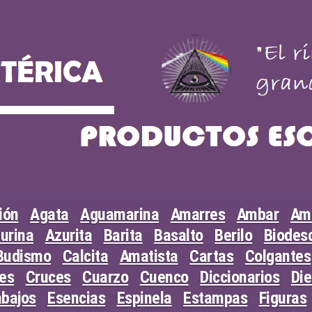
ión
Agata
Aguamarina
Amarres
Ambar
Am
urina
Azurita
Barita
Basalto
Berilo
Biodesc
Budismo
Calcita
Amatista
Cartas
Colgantes
les
Cruces
Cuarzo
Cuenco
Diccionarios
Di
abajos
Esencias
Espinela
Estampas
Figuras