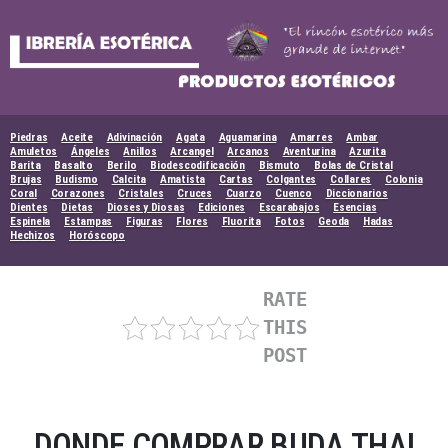
Skip
to
content
Piedras
Aceite
Adivinación
Agata
Aguamarina
Amarres
Ambar
Amuletos
Ángeles
Anillos
Arcangel
Arcanos
Aventurina
Azurita
Barita
Basalto
Berilo
Biodescodificación
Bismuto
Bolas de Cristal
Brujas
Budismo
Calcita
Amatista
Cartas
Colgantes
Collares
Colonia
Coral
Corazones
Cristales
Cruces
Cuarzo
Cuenco
Diccionarios
Dientes
Dietas
Dioses y Diosas
Ediciones
Escarabajos
Esencias
Espinela
Estampas
Figuras
Flores
Fluorita
Fotos
Geoda
Hadas
Hechizos
Horóscopo
RATE
THIS
POST
DONDE COMPRAR BUDA THAI