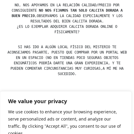
NO, NOS APOYAMOS EN LA RELACIÓN CALIDAD/PRECIO POR
CONSIGUIENTE
NO NOS FIJAMOS TAN SOLO CALCITA DORADA A
BUEN PRECIO
,OBSERVAMOS LA CALIDAD ESPECIALMENTE Y LOS
RESULTADOS DEL BIEN CALCITA DORADA.
¿ES LO EJEMPLAR ADQUIRIR CALCITA DORADA ONLINE O
FÍSICAMENTE?
SI HAS IDO A ALGÚN LOCAL FÍSICO DEL MISTERIO TE
ACONSEJAMOS PASARTE, PUESTO QUE COMPRAR POR UN PORTAL WEB
EN UN ESPACIO (NO EN TIENDAS POCO SEGURAS OBJETOS
ENIGMÁTICOS PODRÍA DARTE UNA GRAN EXPERIENCIA, Y TE
PUEDEN COMENTAR CIRCUNSTANCIAS MUY CURIOSAS,A MÍ ME HA
SUCEDIDO.
We value your privacy
Posted
Posted
esdfninj34
23 December, 2019
Calcita
by
in
We use cookies to enhance your browsing experience,
serve personalized ads or content, and analyze our
traffic. By clicking "Accept All", you consent to our use of
Tienda Esotérica Online – Librería Esotérica
,
Proudly
cookies.